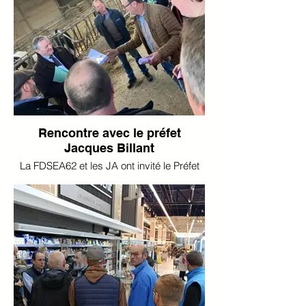
Rencontre avec le préfet
Jacques Billant
La FDSEA62 et les JA ont invité le Préfet
Jacques Billant sur l’exploitation de l’EARL
LHEUREUX à St Folquin. C’était l’occasion
de lui remettre un dossier regroupant
toutes les réglementations agricoles et de
faire un point de situation sur les actualités
syndicales : dérogation jachères, phyto,
ressource en eau, contraintes
économiques, …