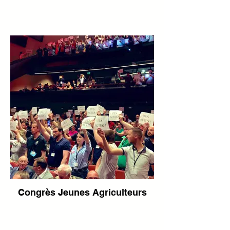
interdictions (ZNT)
➡️ Ces échanges sont nécessaires pour
pouvoir valoriser notre métier et surtout
l’expliquer, afin que les décisions qui
soient prises soient davantage mesurées
et adaptées.
Merci à la FDSEA pour sa participation à
cet échange 👋
Congrès Jeunes Agriculteurs