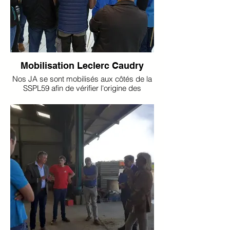
Mobilisation Leclerc Caudry
Nos JA se sont mobilisés aux côtés de la
SSPL59 afin de vérifier l'origine des
matières premières dans les produits
laitiers 🐄 Et c'est au Leclerc de Caudry
qu'ils se sont rendus 📍
Certains industriels utilisent des affichages
tendancieux ou trompeurs sur l'origine du
lait dans les produits transformés. C'est
pour cela que la SSPL 59 a organisé cette
mobilisation afin de vérifier l'origine des
matières premières !