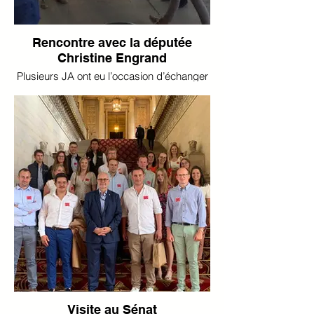
Rencontre avec la députée
Christine Engrand
Plusieurs JA ont eu l’occasion d’échanger
avec la député Christine Engrand sur
l’exploitation de Damien Duchateau, jeune
agriculteur à Rodelinghem.
Accompagnés par la FDSEA 59-62, nous
avons pu débattre et échanger sur les
actions du gouvernement à l’égard de
l’agriculture.👨‍🌾
✅Les objectifs de cette rencontre :
- rappeler l’importance de notre métier et
notre rôle majeur dans la souveraineté
alimentaire du pays
- montrer qu’il est important de soutenir les
jeunes et faciliter leur installation
- évoquer les différentes problématiques
auxquelles nous devons faire face comme
la sécheresse ou encore le foncier
- expliquer qu’il faut trouver davantage de
solutions avant d’aboutir à des
Visite au Sénat