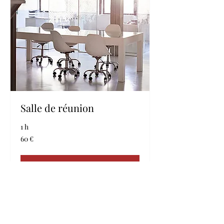
Salle de réunion
1 h
60
60 €
euros
Réserver